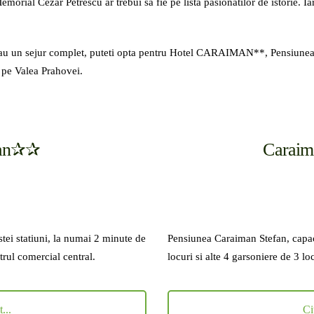
al Cezar Petrescu ar trebui sa fie pe lista pasionatilor de istorie. Iar p
te sau un sejur complet, puteti opta pentru Hotel CARAIMAN**, Pensi
e pe Valea Prahovei.
man✰✰
Carai
ei statiuni, la numai 2 minute de
Pensiunea Caraiman Stefan, capaci
trul comercial central.
asdfg
locuri si alte 4 garsoniere de 3 l
...
Ci