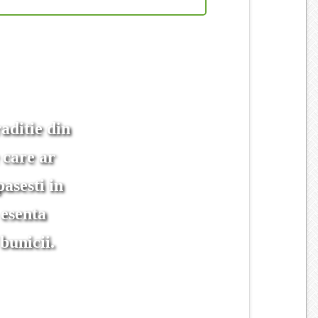
aditie din
 care ar
asesti in
 esenta
bunicii.