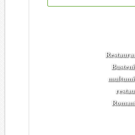
Restauran
Busteni
multumi 
restau
Romanie