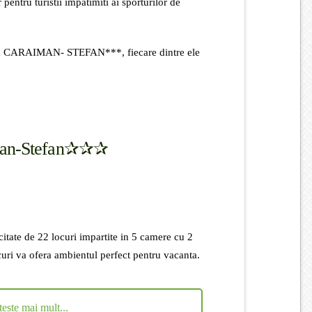
entru turistii impatimiti ai sporturilor de
unea CARAIMAN- STEFAN***, fiecare dintre ele
man-Stefan✰✰✰
tate de 22 locuri impartite in 5 camere cu 2
ocuri va ofera ambientul perfect pentru vacanta.
teste mai mult...