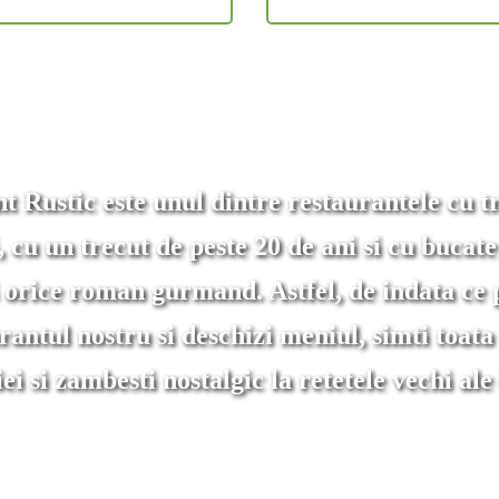
t Rustic
este unul dintre restaurantele cu tr
, cu un trecut de peste 20 de ani si cu bucate
orice roman gurmand. Astfel, de indata ce p
rantul nostru si deschizi meniul, simti toata
i si zambesti nostalgic la retetele vechi ale 